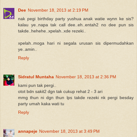
Dee
November 18, 2013 at 2:19 PM
nak pegi birthday party yushua anak watie wynn ke sis?
kalau ye..napa tak call dee..eh..entah2 no dee pun sis
takde..hehehe..xpelah..xde rezeki..
xpelah..moga hari ni segala urusan sis dipermudahkan
ye..amin..
Reply
Sidratul Muntaha
November 18, 2013 at 2:36 PM
kami pun tak pergi..
otot bdn sakit2 dgn tak cukup rehat 2 - 3 ari
mmg thun ni dgn thun lps takde rezeki nk pergi besday
party umah kaka wati tu
Reply
annapeje
November 18, 2013 at 3:49 PM