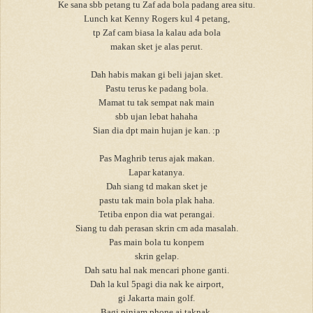
Ke sana sbb petang tu Zaf ada bola padang area situ.
Lunch kat Kenny Rogers kul 4 petang,
tp Zaf cam biasa la kalau ada bola
makan sket je alas perut.
Dah habis makan gi beli jajan sket.
Pastu terus ke padang bola.
Mamat tu tak sempat nak main
sbb ujan lebat hahaha
Sian dia dpt main hujan je kan. :p
Pas Maghrib terus ajak makan.
Lapar katanya.
Dah siang td makan sket je
pastu tak main bola plak haha.
Tetiba enpon dia wat perangai.
Siang tu dah perasan skrin cm ada masalah.
Pas main bola tu konpem
skrin gelap.
Dah satu hal nak mencari phone ganti.
Dah la kul 5pagi dia nak ke airport,
gi Jakarta main golf.
Bagi pinjam phone ai taknak.