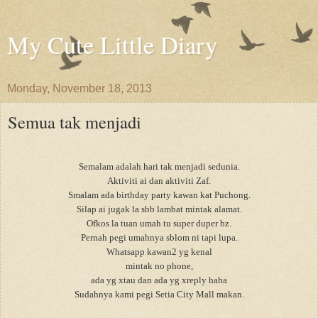
My Cute Little Diary
Monday, November 18, 2013
Semua tak menjadi
Semalam adalah hari tak menjadi sedunia.
Aktiviti ai dan aktiviti Zaf.
Smalam ada birthday party kawan kat Puchong.
Silap ai jugak la sbb lambat mintak alamat.
Ofkos la tuan umah tu super duper bz.
Pernah pegi umahnya sblom ni tapi lupa.
Whatsapp kawan2 yg kenal
mintak no phone,
ada yg xtau dan ada yg xreply haha
Sudahnya kami pegi Setia City Mall makan.