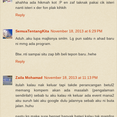
ahahha ada hikmah kot :P en zaf taknak pakai cik isteri
nanti isteri x der fon plak kihkih
Reply
SemuaTentangKita
November 18, 2013 at 6:29 PM
Aduh..aku lupa majlisnya smlm. Lg pun sabtu n ahad baru
ni mmg ada program.
Btw..nti sampai situ zap blh beli tepon baru..hehe
Reply
Zaila Mohamad
November 18, 2013 at 11:13 PM
itulah kalau nak keluar tapi takde perancangan betul2
memang kompem akan ada masalah (pengalaman
sendirilah) sebab tu aku kalau nk keluar ada event mana2
aku suruh laki aku google dulu jalannya sebab aku ni buta
jalan..huhu
pastu kn make sure henset banyak bateri kalau tak mamfos