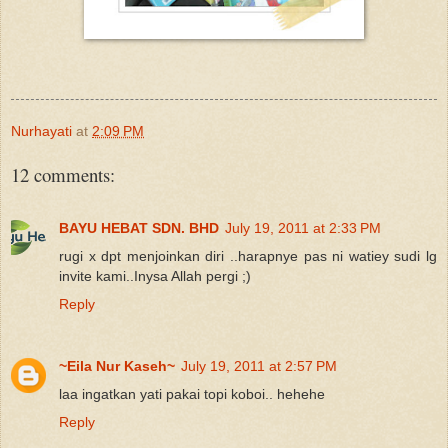
Nurhayati
at
2:09 PM
12 comments:
BAYU HEBAT SDN. BHD
July 19, 2011 at 2:33 PM
rugi x dpt menjoinkan diri ..harapnye pas ni watiey sudi lg
invite kami..Inysa Allah pergi ;)
Reply
~Eila Nur Kaseh~
July 19, 2011 at 2:57 PM
laa ingatkan yati pakai topi koboi.. hehehe
Reply