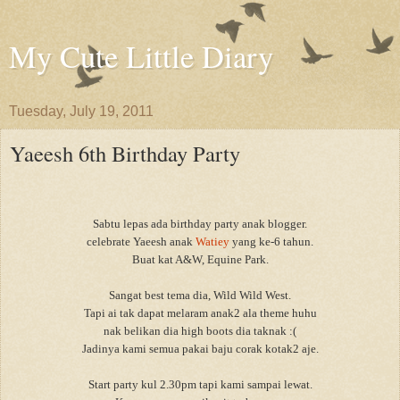
My Cute Little Diary
Tuesday, July 19, 2011
Yaeesh 6th Birthday Party
Sabtu lepas ada birthday party anak blogger.
celebrate Yaeesh anak
Watiey
yang ke-6 tahun.
Buat kat A&W, Equine Park.
Sangat best tema dia, Wild Wild West.
Tapi ai tak dapat melaram anak2 ala theme huhu
nak belikan dia high boots dia taknak :(
Jadinya kami semua pakai baju corak kotak2 aje.
Start party kul 2.30pm tapi kami sampai lewat.