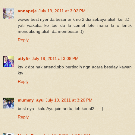
annapeje
July 19, 2011 at 3:02 PM
wowie best nyer da besar ank no 2 dia sebaya aliah ker :D
yati wakaka ko tue da la comel lote mana la x lentik
mendukung aliah da membesar :))
Reply
attyfir
July 19, 2011 at 3:08 PM
kty x dpt nak attend.sbb bertindih ngn acara besday kawan
kty
Reply
mummy_ayu
July 19, 2011 at 3:26 PM
best nya...kalu Ayu join ari tu, leh kenal2... :-(
Reply