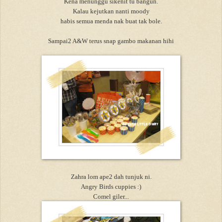
Kena menunggu sikenit tu bangun.
Kalau kejutkan nanti moody
habis semua menda nak buat tak bole.
Sampai2 A&W terus snap gambo makanan hihi
Zahra lom ape2 dah tunjuk ni.
Angry Birds cuppies :)
Comel giler...