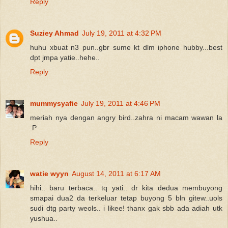
Reply
Suziey Ahmad
July 19, 2011 at 4:32 PM
huhu xbuat n3 pun..gbr sume kt dlm iphone hubby...best
dpt jmpa yatie..hehe..
Reply
mummysyafie
July 19, 2011 at 4:46 PM
meriah nya dengan angry bird..zahra ni macam wawan la
:P
Reply
watie wyyn
August 14, 2011 at 6:17 AM
hihi.. baru terbaca.. tq yati.. dr kita dedua membuyong
smapai dua2 da terkeluar tetap buyong 5 bln gitew..uols
sudi dtg party weols.. i likee! thanx gak sbb ada adiah utk
yushua..