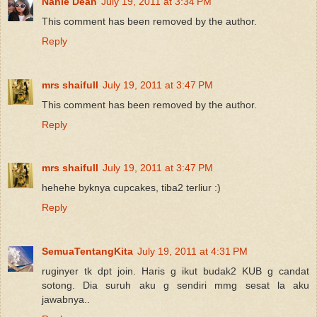
Nanie Dean
July 19, 2011 at 3:34 PM
This comment has been removed by the author.
Reply
mrs shaifull
July 19, 2011 at 3:47 PM
This comment has been removed by the author.
Reply
mrs shaifull
July 19, 2011 at 3:47 PM
hehehe byknya cupcakes, tiba2 terliur :)
Reply
SemuaTentangKita
July 19, 2011 at 4:31 PM
ruginyer tk dpt join. Haris g ikut budak2 KUB g candat
sotong. Dia suruh aku g sendiri mmg sesat la aku
jawabnya..