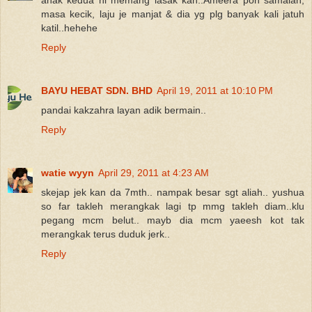
masa kecik, laju je manjat & dia yg plg banyak kali jatuh
katil..hehehe
Reply
BAYU HEBAT SDN. BHD
April 19, 2011 at 10:10 PM
pandai kakzahra layan adik bermain..
Reply
watie wyyn
April 29, 2011 at 4:23 AM
skejap jek kan da 7mth.. nampak besar sgt aliah.. yushua
so far takleh merangkak lagi tp mmg takleh diam..klu
pegang mcm belut.. mayb dia mcm yaeesh kot tak
merangkak terus duduk jerk..
Reply