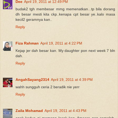
Dee
April 19, 2011 at 12:49 PM
budak2 tgh membesar mmg memenatkan...tp bila dorang
dh besar mesti kita ckp..kenapa cpt besar ye..kalo masa
kecil2 geramnya kan..
Reply
Fiza Rahman
April 19, 2011 at 4:22 PM
Kejap jer dah besar kan. My daughter pon next week 7 bln
dah.
Reply
AngahSayang2314
April 19, 2011 at 4:39 PM
wahh sungguh ceria 2 beradik nie yerr
Reply
Zaila Mohamad
April 19, 2011 at 4:43 PM
anak kedua ni memang lasak kan..Ameera pon samalah,